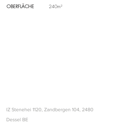
OBERFLÄCHE
240m²
CONTACT
IZ Stenehei 1120, Zandbergen 104, 2480
Dessel BE
Tel
+32 (0)14 73 69 82
sales@frameworks.be