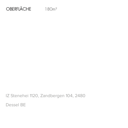
OBERFLÄCHE
180m²
CONTACT
IZ Stenehei 1120, Zandbergen 104, 2480
Dessel BE
Tel
+32 (0)14 73 69 82
sales@frameworks.be