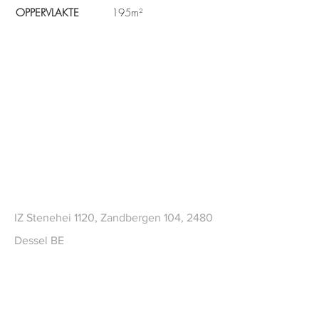
OPPERVLAKTE
195m²
CONTACT
IZ Stenehei 1120, Zandbergen 104, 2480
Dessel BE
Tel
+32 (0)14 73 69 82
sales@frameworks.be
Jobs