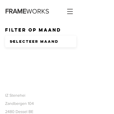
FRAME
WORKS
Filter op Maand
CONTACT
IZ Stenehei
Zandbergen 104
2480 Dessel BE