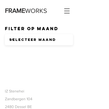
FRAME
WORKS
Filter op Maand
CONTACT
IZ Stenehei
Zandbergen 104
2480 Dessel BE