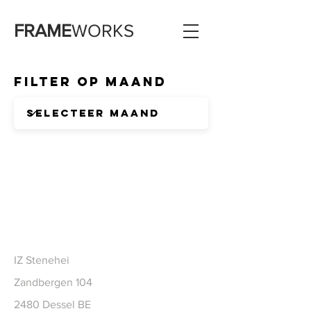
FRAME
WORKS
Filter op Maand
CONTACT
IZ Stenehei
Zandbergen 104
2480 Dessel BE