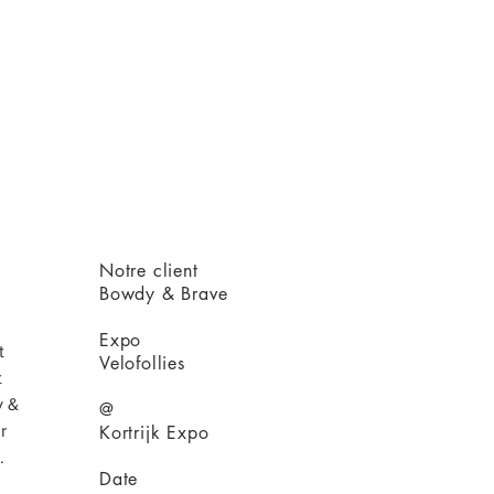
Notre client
Bowdy & Brave
Expo
t
Velofollies
t
y &
@
r
Kortrijk Expo
.
Date