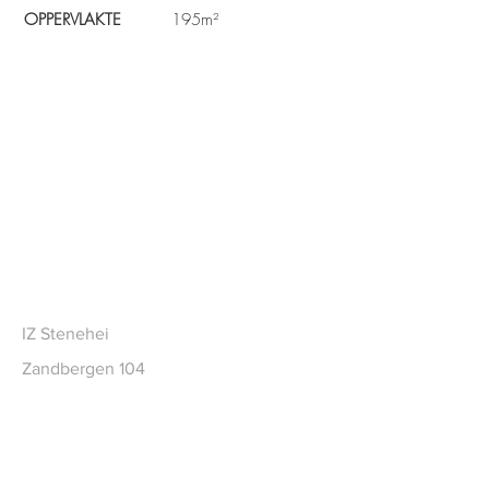
OPPERVLAKTE
195m²
CONTACT
IZ Stenehei
Zandbergen 104
2480 Dessel BE
Tel
+32 (0)14 73 69 82