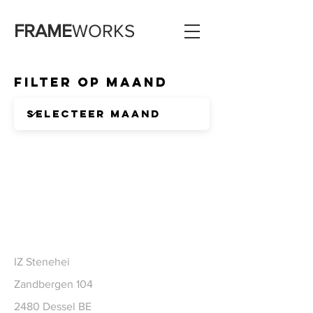
FRAME
WORKS
Filter op Maand
CONTACT
IZ Stenehei
Zandbergen 104
2480 Dessel BE